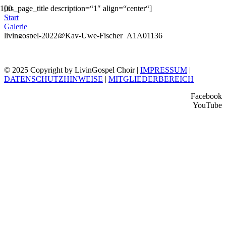
[us_page_title description=“1″ align=“center“]
Start
Galerie
livingospel-2022@Kay-Uwe-Fischer_A1A01136
© 2025 Copyright by LivinGospel Choir |
IMPRESSUM
|
DATENSCHUTZHINWEISE
|
MITGLIEDERBEREICH
Facebook
YouTube