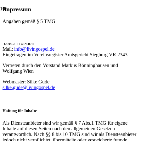
Impressum
Angaben gemäß § 5 TMG
LivinGospel Choir e. V.
Fröbelstr. 3
53842 Troisdorf
Mail:
info@livingospel.de
Eingetragen im Vereinsregister Amtsgericht Siegburg VR 2343
Vertreten durch den Vorstand Markus Bönninghausen und
Wolfgang Wien
Webmaster: Silke Gude
silke.gude@livingospel.de
Haftung für Inhalte
Als Diensteanbieter sind wir gemäß § 7 Abs.1 TMG für eigene
Inhalte auf diesen Seiten nach den allgemeinen Gesetzen
verantwortlich. Nach §§ 8 bis 10 TMG sind wir als Diensteanbieter
jedoch nicht verpflichtet, übermittelte oder gespeicherte fremde