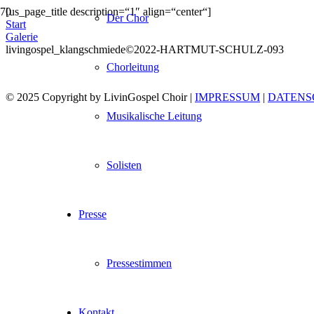
[us_page_title description=“1″ align=“center“]
Der Chor
Start
Galerie
livingospel_klangschmiede©2022-HARTMUT-SCHULZ-093
Chorleitung
© 2025 Copyright by LivinGospel Choir |
IMPRESSUM
|
DATENS
Musikalische Leitung
Solisten
Presse
Pressestimmen
Kontakt