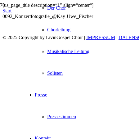
[us_page_title description=“1″ align=“center“]
Der Chor
Start
0092_Konzertfotografie_@Kay-Uwe_Fischer
Chorleitung
© 2025 Copyright by LivinGospel Choir |
IMPRESSUM
|
DATENS
Musikalische Leitung
Solisten
Presse
Pressestimmen
Kontakt