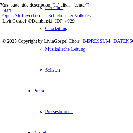
[us_page_title description=“1″ align=“center“]
Der Chor
Start
Open-Air Leverkusen – Schlebuscher Volksfest
LivinGospel_©Dembinski_JDP_4929
Chorleitung
© 2025 Copyright by LivinGospel Choir |
IMPRESSUM
|
DATENS
Musikalische Leitung
Solisten
Presse
Pressestimmen
Kontakt