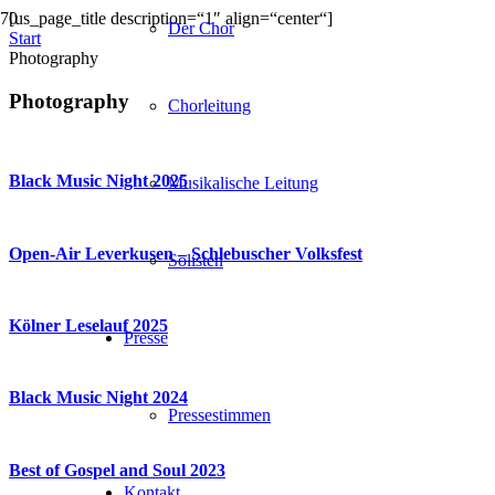
[us_page_title description=“1″ align=“center“]
Der Chor
Start
Photography
Photography
Chorleitung
Black Music Night 2025
Musikalische Leitung
Open-Air Leverkusen – Schlebuscher Volksfest
Solisten
Kölner Leselauf 2025
Presse
Black Music Night 2024
Pressestimmen
Best of Gospel and Soul 2023
Kontakt