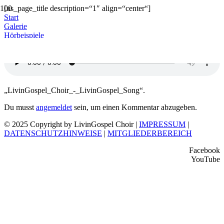
[us_page_title description=“1″ align=“center“]
Start
Galerie
Hörbeispiele
LivinGospel_Choir_-_LivinGospel_Song
„LivinGospel_Choir_-_LivinGospel_Song“.
Du musst
angemeldet
sein, um einen Kommentar abzugeben.
© 2025 Copyright by LivinGospel Choir |
IMPRESSUM
|
DATENSCHUTZHINWEISE
|
MITGLIEDERBEREICH
Facebook
YouTube