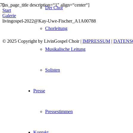
[us_page_title description=“1″ align=“center“]
Der Chor
Start
Galerie
livingospel-2022@Kay-Uwe-Fischer_A1A00788
Chorleitung
© 2025 Copyright by LivinGospel Choir |
IMPRESSUM
|
DATENS
Musikalische Leitung
Solisten
Presse
Pressestimmen
Kontakt